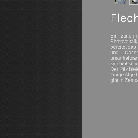
Flec
Ein zunehme
Photovoltaik
bereitet da
und Däche
unaufhalts
symbiotisch
Der Pilz bie
fähige Alge 
gibt in Zent